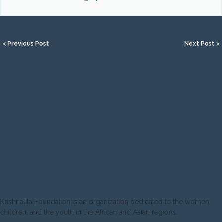
< Previous Post
Next Post >
RECENT POSTS
Empat dampak stunting bagi anak dan negara Indonesia
11 Miliar Potongan Plastik Bawa Penyakit bagi Terumbu Karang
This artist is creating sculptures out of women’s domestic abuse
scars
Saat Ibu Depresi, Bayi pun Ikut Merasakannya
How homeless woman transforms pain into art
ABOUT US
Krishnalila Foundation is an organization dedicated to the women,
children, and the youth in the African and Asian regions.