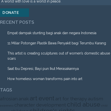
A world with love is a world in peace.
DONATE
RECENT POSTS
Empat dampak stunting bagi anak dan negara Indonesia
11 Miliar Potongan Plastik Bawa Penyakit bagi Terumbu Karang
This artist is creating sculptures out of women’s domestic abuse
scars
Saat Ibu Depresi, Bayi pun Ikut Merasakannya
How homeless woman transforms pain into art
TAGS
art event
afrosian
anak
art for therapy
autism
child abuse
character development
awareness
child
children's rights