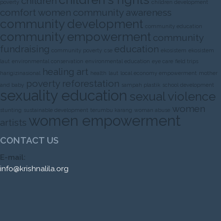
children
poverty
children development
comfort women
community awareness
community development
community education
community empowerment
community
fundraising
education
community poverty
cse
ekosistem
ekosistem
laut
environmental conservation
environmental education
eye care
field trips
healing art
harigizinasional
health
laut
local economy empowerment
mother
poverty
reforestation
and baby
sampah plastik
school development
sexuality education
sexual violence
women
stunting
sustainable development
terumbu karang
woman abuse
women empowerment
artists
CONTACT US
E-mail:
info@krishnalila.org