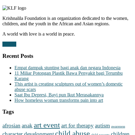
Krishnalila Foundation is an organization dedicated to the women,
children, and the youth in the African and Asian regions.
A world with love is a world in peace.
Donate
Recent Posts
Empat dampak stunting bagi anak dan negara Indonesia
11 Miliar Potongan Plastik Bawa Penyakit bagi Terumbu
Karang
This artist is creating sculptures out of women’s domestic
abuse scars
Saat Ibu Depresi, Bayi pun Ikut Merasakannya
How homeless woman transforms pain into art
Tags
art event
afrosian
anak
art for therapy
autism
awareness
child abuse
character development
children
child poverty