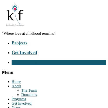
"Where love at childhood remains"
Projects
Get Involved
Donate Now
Menu
Home
About
The Team
Donations
Programs
Get Involved
News