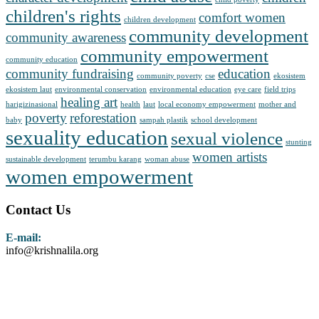
children's rights
comfort women
children development
community development
community awareness
community empowerment
community education
community fundraising
education
community poverty
cse
ekosistem
ekosistem laut
environmental conservation
environmental education
eye care
field trips
healing art
harigizinasional
health
laut
local economy empowerment
mother and
poverty
reforestation
baby
sampah plastik
school development
sexuality education
sexual violence
stunting
women artists
sustainable development
terumbu karang
woman abuse
women empowerment
Contact Us
E-mail:
info@krishnalila.org