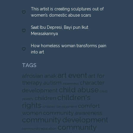
This artist is creating sculptures out of
women’s domestic abuse scars
Saat Ibu Depresi, Bayi pun Ikut
Merasakannya
How homeless woman transforms pain
into art
TAGS
art event
afrosian
anak
art for
therapy
autism
character
awareness
child abuse
development
child
children's
children
poverty
rights
comfort
children development
women
community awareness
community development
community
community education