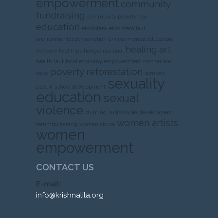
empowerment
community
fundraising
community poverty
cse
education
ekosistem
ekosistem laut
environmental conservation
environmental education
healing art
eye care
field trips
harigizinasional
health
laut
local economy empowerment
mother and
poverty
reforestation
baby
sampah
sexuality
plastik
school development
education
sexual
violence
stunting
sustainable development
women artists
terumbu karang
woman abuse
women
empowerment
CONTACT US
E-mail:
info@krishnalila.org