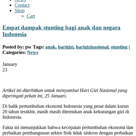
Contact
Shop
Cart
Empat dampak stunting bagi anak dan negara
Indonesia
Posted by:
pw
Tags:
anak
,
harigizi
,
harigizinasional
,
stunting
|
Categories:
News
January
23
Artikel ini diterbitkan untuk menyambut Hari Gizi Nasional yang
diperingati pekan ini, 25 Januari.
Di balik pertumbuhan ekonomi Indonesia yang pesat dalam kurun
20 tahun terakhir, masih masih ditemukan anak kekurangan gizi di
Indonesia.
Fakta ini menunjukkan bahwa kecepatan pertumbuhan ekonomi dan
perbaikan pembangunan sektor fisik tidak sinkron dengan perbaikan