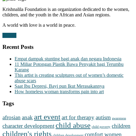
Krishnalila Foundation is an organization dedicated to the women,
children, and the youth in the African and Asian regions.
A world with love is a world in peace.
Donate
Recent Posts
Empat dampak stunting bagi anak dan negara Indonesia
11 Miliar Potongan Plastik Bawa Penyakit bagi Terumbu
Karang
This artist is creating sculptures out of women’s domestic
abuse scars
Saat Ibu Depresi, Bayi pun Ikut Merasakannya
How homeless woman transforms pain into art
Tags
art event
afrosian
anak
art for therapy
autism
awareness
child abuse
character development
children
child poverty
children's rights
comfort women
children development