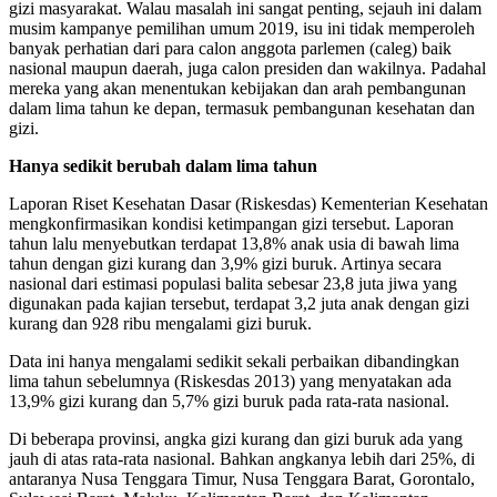
gizi masyarakat. Walau masalah ini sangat penting, sejauh ini dalam
musim kampanye pemilihan umum 2019, isu ini tidak memperoleh
banyak perhatian dari para calon anggota parlemen (caleg) baik
nasional maupun daerah, juga calon presiden dan wakilnya. Padahal
mereka yang akan menentukan kebijakan dan arah pembangunan
dalam lima tahun ke depan, termasuk pembangunan kesehatan dan
gizi.
Hanya sedikit berubah dalam lima tahun
Laporan Riset Kesehatan Dasar (Riskesdas) Kementerian Kesehatan
mengkonfirmasikan kondisi ketimpangan gizi tersebut. Laporan
tahun lalu menyebutkan terdapat 13,8% anak usia di bawah lima
tahun dengan gizi kurang dan 3,9% gizi buruk. Artinya secara
nasional dari estimasi populasi balita sebesar 23,8 juta jiwa yang
digunakan pada kajian tersebut, terdapat 3,2 juta anak dengan gizi
kurang dan 928 ribu mengalami gizi buruk.
Data ini hanya mengalami sedikit sekali perbaikan dibandingkan
lima tahun sebelumnya (Riskesdas 2013) yang menyatakan ada
13,9% gizi kurang dan 5,7% gizi buruk pada rata-rata nasional.
Di beberapa provinsi, angka gizi kurang dan gizi buruk ada yang
jauh di atas rata-rata nasional. Bahkan angkanya lebih dari 25%, di
antaranya Nusa Tenggara Timur, Nusa Tenggara Barat, Gorontalo,