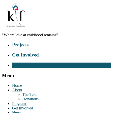
"Where love at childhood remains"
Projects
Get Involved
Donate Now
Menu
Home
About
The Team
Donations
Programs
Get Involved
News