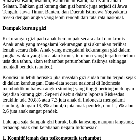
Sulawesi Barat, Maluku, Kalimantan Barat, dan Kalimantan
Selatan. Bahkan gizi kurang dan gizi buruk juga terjadi di Jawa
Tengah, Jawa Timur, Banten, dan Daerah Istimewa Yogyakarta
meski dengan angka yang lebih rendah dari rata-rata nasional.
Dampak kurang gizi
Kekurangan gizi pada anak berdampak secara akut dan kronis.
Anak-anak yang mengalami kekurangan gizi akut akan terlihat
lemah secara fisik. Anak yang mengalami kekurangan gizi dalam
jangka waktu yang lama atau kronis, terutama yang terjadi sebelum
usia dua tahun, akan terhambat pertumbuhan fisiknya sehingga
menjadi pendek (stunted).
Kondisi ini lebih berisiko jika masalah gizi sudah mulai terjadi sejak
di dalam kandungan. Data-data secara nasional di Indonesia
membuktikan bahwa angka stunting yang tinggi beriringan dengan
kejadian kurang gizi. Seperti disebut dalam laporan Riskesdas
terakhir, ada 30,8% atau 7,3 juta anak di Indonesia mengalami
stunting, dengan 19,3% atau 4,6 juta anak pendek, dan 11,5% atau
2,6 juta anak sangat pendek.
Lalu apa saja dampak gizi buruk, baik langsung maupun langsung,
terhadap anak dan ketahanan negara Indonesia?
1. Kognitif lemah dan psikomotorik terhambat