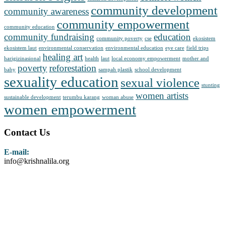
community development
community awareness
community empowerment
community education
community fundraising
education
community poverty
cse
ekosistem
ekosistem laut
environmental conservation
environmental education
eye care
field trips
healing art
harigizinasional
health
laut
local economy empowerment
mother and
poverty
reforestation
baby
sampah plastik
school development
sexuality education
sexual violence
stunting
women artists
sustainable development
terumbu karang
woman abuse
women empowerment
Contact Us
E-mail:
info@krishnalila.org