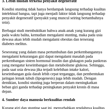
3. Lebih mudah terkena penyakit degeneratif
Kondisi stunting tidak hanya berdampak langsung terhadap kualitas
intelektual bangsa, tapi juga menjadi faktor tidak langsung terhadap
penyakit degeneratif (penyakit yang muncul seiring bertambahnya
usia).
Berbagai studi membuktikan bahwa anak-anak yang kurang gizi
pada waktu balita, kemudian mengalami stunting, maka pada usia
dewasa akan lebih mudah mengalami obesitas dan terserang
diabetes melitus.
Seseorang yang dalam masa pertumbuhan dan perkembangannya
mengalami kekurangan gizi dapat mengalami masalah pada
perkembangan sistem hormonal insulin dan glukagon pada pankreas
yang mengatur keseimbangan dan metabolisme glukosa. Sehingga,
pada saat usia dewasa jika terjadi kelebihan intake kalori,
keseimbangan gula darah lebih cepat terganggu, dan pembentukan
jaringan lemak tubuh (lipogenesis) juga lebih mudah. Dengan
demikian, kondisi stunting juga berperan dalam meningkatkan
beban gizi ganda terhadap peningkatan penyakit kronis di masa
depan.
4. Sumber daya manusia berkualitas rendah
Kurang gizi dan stunting saat ini, menyebabkan rendahnya kualitas