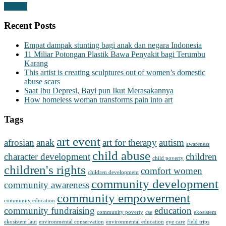
Donate
Recent Posts
Empat dampak stunting bagi anak dan negara Indonesia
11 Miliar Potongan Plastik Bawa Penyakit bagi Terumbu
Karang
This artist is creating sculptures out of women’s domestic
abuse scars
Saat Ibu Depresi, Bayi pun Ikut Merasakannya
How homeless woman transforms pain into art
Tags
art event
afrosian
anak
art for therapy
autism
awareness
child abuse
character development
children
child poverty
children's rights
comfort women
children development
community development
community awareness
community empowerment
community education
community fundraising
education
community poverty
cse
ekosistem
ekosistem laut
environmental conservation
environmental education
eye care
field trips