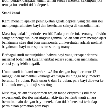
lebih pendek daripada teman-teman sebaya mereka, sekalipun jika
remaja itu sendiri tidak depresi.
Studi kami
Kami meneliti apakah peningkatan gejala depresi yang dialami ibu
mempengaruhi stres bayi dan kesehatan selnya di kemudian hari.
Masa bayi adalah periode sensitif. Pada periode ini, seorang individu
sangat dipengaruhi oleh lingkungannya. Salah satu cara mempelajari
bagaimana stres dini bisa mempengaruhi kesehatan adalah melihat
bagaimana bayi merespons stres orang tuanya.
Berbagai studi menunjukkan bahwa bayi yang terpapar depresi
maternal boleh jadi kurang terlibat secara sosial dan mengalami
emosi yang lebih negatif.
Untuk studi ini kami merekrut 48 ibu dengan bayi berumur 12
minggu dan memantau keluarga-keluarga itu hingga bayi mereka
berumur 18 bulan. Pada umur 6 dan 12 bulan, para bayi dibawa ke
lab untuk mengikuti uji stres ringan.
Misalnya, dalam “eksperimen wajah tanpa ekspresi” (still face
experiment), ibu-ibu melakukan aktivitas berganti-ganti antara
bermain-main dengan bayi mereka dan tidak bereaksi terhadap
permintaan perhatian para bayi.