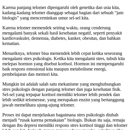
Karena panjang telomer dipengaruhi oleh genetika dan usia kita,
kadang-kadang telomer dianggap sebagai bagian dari sebuah “jam
biologis” yang mencerminkan umur sel-sel kita.
Karena telomer memendek seiring waktu, orang cenderung
mengalami banyak sekali hasil kesehatan negatif, seperti penyakit
kardiovaskuler, demensia, diabetes, kanker, obesitas, dan bahkan
kematian.
Menariknya, telomer bisa memendek lebih cepat ketika seseorang
mengalami stres psikologis. Ketika kita mengalami stres, tubuh kita
melepas hormon yang disebut kortisol. Hormon ini mempengaruhi
baik respons emosional kita maupun metabolisme energi,
pembelajaran dan memori kita.
Mungkin ini adalah salah satu mekanisme yang menghubungkan
stres psikologis dengan panjang telomer dan juga kesehatan fisik.
Sel-sel yang terpapar kortisol memiliki telomer lebih pendek dan
lebih sedikit telomerase, yang merupakan enzim yang bertanggung
jawab memelihara ujung-ujung telomer.
Proses ini dapat menjelaskan bagaimana stres psikologis diubah
menjadi “rusak karena pemakaian” biologis. Bukan itu saja, remaja
dengan ibu depresi memiliki respons stres kortisol tinggi dan telomer