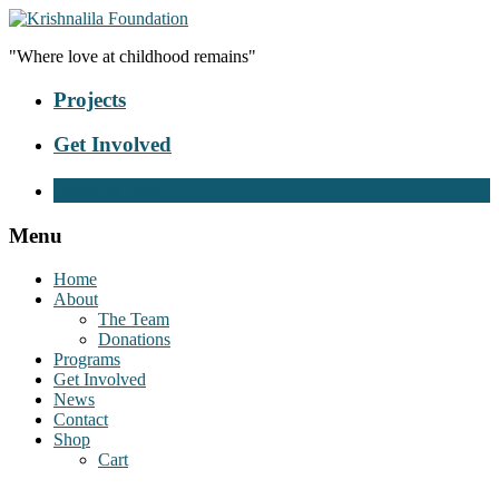
"Where love at childhood remains"
Projects
Get Involved
Donate Now
Menu
Home
About
The Team
Donations
Programs
Get Involved
News
Contact
Shop
Cart